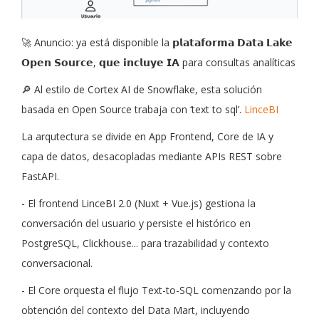
🚀 Anuncio: ya está disponible la 𝗽𝗹𝗮𝘁𝗮𝗳𝗼𝗿𝗺𝗮 𝗗𝗮𝘁𝗮 𝗟𝗮𝗸𝗲
𝗢𝗽𝗲𝗻 𝗦𝗼𝘂𝗿𝗰𝗲, 𝗾𝘂𝗲 𝗶𝗻𝗰𝗹𝘂𝘆𝗲 𝗜𝗔 para consultas analíticas
🔎 Al estilo de Cortex AI de Snowflake, esta solución
basada en Open Source trabaja con ‘text to sql’.
LinceBI
La arqutectura se divide en App Frontend, Core de IA y
capa de datos, desacopladas mediante APIs REST sobre
FastAPI.
- El frontend LinceBI 2.0 (Nuxt + Vue.js) gestiona la
conversación del usuario y persiste el histórico en
PostgreSQL, Clickhouse... para trazabilidad y contexto
conversacional.
- El Core orquesta el flujo Text-to-SQL comenzando por la
obtención del contexto del Data Mart, incluyendo