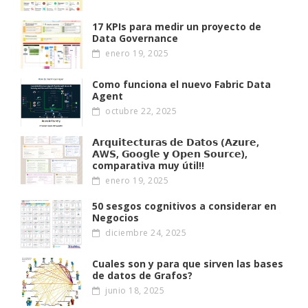
17 KPIs para medir un proyecto de
Data Governance
enero 19, 2025
Como funciona el nuevo Fabric Data
Agent
octubre 22, 2025
𝗔𝗿𝗾𝘂𝗶𝘁𝗲𝗰𝘁𝘂𝗿𝗮𝘀 𝗱𝗲 𝗗𝗮𝘁𝗼𝘀 (𝗔𝘇𝘂𝗿𝗲,
𝗔W𝗦, 𝗚𝗼𝗼𝗴𝗹𝗲 𝘆 𝗢𝗽𝗲𝗻 𝗦𝗼𝘂𝗿𝗰𝗲),
comparativa muy útil!!
enero 19, 2025
50 sesgos cognitivos a considerar en
Negocios
diciembre 24, 2025
Cuales son y para que sirven las bases
de datos de Grafos?
junio 18, 2025