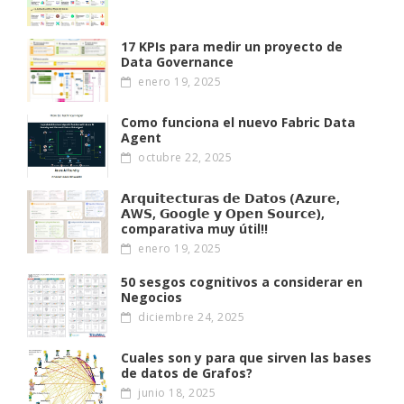
17 KPIs para medir un proyecto de
Data Governance
enero 19, 2025
Como funciona el nuevo Fabric Data
Agent
octubre 22, 2025
𝗔𝗿𝗾𝘂𝗶𝘁𝗲𝗰𝘁𝘂𝗿𝗮𝘀 𝗱𝗲 𝗗𝗮𝘁𝗼𝘀 (𝗔𝘇𝘂𝗿𝗲,
𝗔W𝗦, 𝗚𝗼𝗼𝗴𝗹𝗲 𝘆 𝗢𝗽𝗲𝗻 𝗦𝗼𝘂𝗿𝗰𝗲),
comparativa muy útil!!
enero 19, 2025
50 sesgos cognitivos a considerar en
Negocios
diciembre 24, 2025
Cuales son y para que sirven las bases
de datos de Grafos?
junio 18, 2025