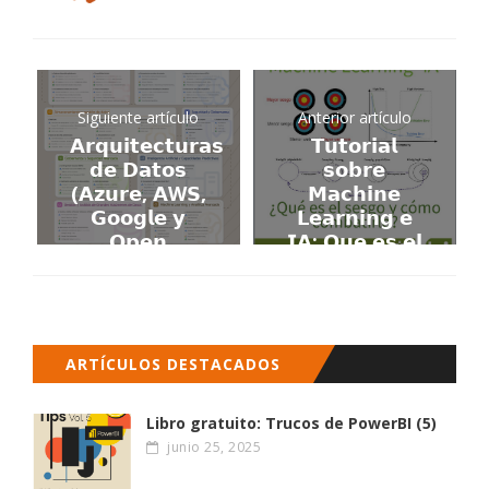
Siguiente artículo
Anterior artículo
𝗔𝗿𝗾𝘂𝗶𝘁𝗲𝗰𝘁𝘂𝗿𝗮𝘀
𝗧𝘂𝘁𝗼𝗿𝗶𝗮𝗹
𝗱𝗲 𝗗𝗮𝘁𝗼𝘀
𝘀𝗼𝗯𝗿𝗲
(𝗔𝘇𝘂𝗿𝗲, 𝗔W𝗦,
𝗠𝗮𝗰𝗵𝗶𝗻𝗲
𝗚𝗼𝗼𝗴𝗹𝗲 𝘆
𝗟𝗲𝗮𝗿𝗻𝗶𝗻𝗴 𝗲
𝗢𝗽𝗲𝗻
𝗜𝗔: 𝗤𝘂𝗲 𝗲𝘀 𝗲𝗹
𝗦𝗼𝘂𝗿𝗰𝗲),
𝘀𝗲𝘀𝗴𝗼?
comparativa
𝗧𝗲𝗰𝗻𝗼𝗹𝗼𝗴í𝗮𝘀
muy útil!!
𝘆 𝗮𝗹𝗴𝗼𝗿𝗶𝘁𝗺𝗼𝘀
𝗽𝗮𝗿𝗮
𝗰𝗼𝗺𝗯𝗮𝘁𝗶𝗿𝗹𝗼
ARTÍCULOS DESTACADOS
Libro gratuito: Trucos de PowerBI (5)
junio 25, 2025