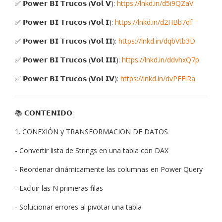
✅ 𝗣𝗼𝘄𝗲𝗿 𝗕𝗜 𝗧𝗿𝘂𝗰𝗼𝘀 (𝗩𝗼𝗹 𝗩):
https://lnkd.in/d5i9QZaV
✅ 𝗣𝗼𝘄𝗲𝗿 𝗕𝗜 𝗧𝗿𝘂𝗰𝗼𝘀 (𝗩𝗼𝗹 𝗜):
https://lnkd.in/d2HBb7df
✅ 𝗣𝗼𝘄𝗲𝗿 𝗕𝗜 𝗧𝗿𝘂𝗰𝗼𝘀 (𝗩𝗼𝗹 𝗜𝗜):
https://lnkd.in/dqbVtb3D
✅ 𝗣𝗼𝘄𝗲𝗿 𝗕𝗜 𝗧𝗿𝘂𝗰𝗼𝘀 (𝗩𝗼𝗹 𝗜𝗜𝗜):
https://lnkd.in/ddvhxQ7p
✅ 𝗣𝗼𝘄𝗲𝗿 𝗕𝗜 𝗧𝗿𝘂𝗰𝗼𝘀 (𝗩𝗼𝗹 𝗜𝗩):
https://lnkd.in/dvPFEiRa
📚 𝗖𝗢𝗡𝗧𝗘𝗡𝗜𝗗𝗢:
1. CONEXIÓN y TRANSFORMACION DE DATOS
- Convertir lista de Strings en una tabla con DAX
- Reordenar dinámicamente las columnas en Power Query
- Excluir las N primeras filas
- Solucionar errores al pivotar una tabla