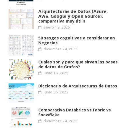
𝗔𝗿𝗾𝘂𝗶𝘁𝗲𝗰𝘁𝘂𝗿𝗮𝘀 𝗱𝗲 𝗗𝗮𝘁𝗼𝘀 (𝗔𝘇𝘂𝗿𝗲,
𝗔W𝗦, 𝗚𝗼𝗼𝗴𝗹𝗲 𝘆 𝗢𝗽𝗲𝗻 𝗦𝗼𝘂𝗿𝗰𝗲),
comparativa muy útil!!
enero 19, 2025
50 sesgos cognitivos a considerar en
Negocios
diciembre 24, 2025
Cuales son y para que sirven las bases
de datos de Grafos?
junio 18, 2025
Diccionario de Arquitecturas de Datos
junio 06, 2022
Comparativa Databrics vs Fabric vs
Snowflake
diciembre 24, 2025