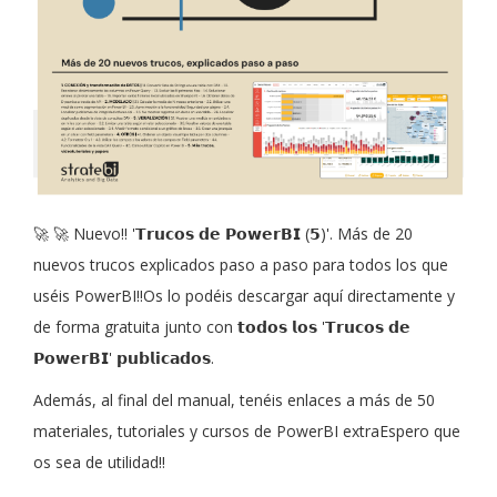
🚀 🚀 Nuevo!! '𝗧𝗿𝘂𝗰𝗼𝘀 𝗱𝗲 𝗣𝗼𝘄𝗲𝗿𝗕𝗜 (𝟱)'. Más de 20
nuevos trucos explicados paso a paso para todos los que
uséis PowerBI!!Os lo podéis descargar aquí directamente y
de forma gratuita junto con 𝘁𝗼𝗱𝗼𝘀 𝗹𝗼𝘀 '𝗧𝗿𝘂𝗰𝗼𝘀 𝗱𝗲
𝗣𝗼𝘄𝗲𝗿𝗕𝗜' 𝗽𝘂𝗯𝗹𝗶𝗰𝗮𝗱𝗼𝘀.
Además, al final del manual, tenéis enlaces a más de 50
materiales, tutoriales y cursos de PowerBI extraEspero que
os sea de utilidad!!