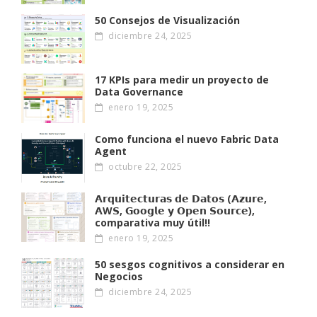
50 Consejos de Visualización
diciembre 24, 2025
17 KPIs para medir un proyecto de
Data Governance
enero 19, 2025
Como funciona el nuevo Fabric Data
Agent
octubre 22, 2025
𝗔𝗿𝗾𝘂𝗶𝘁𝗲𝗰𝘁𝘂𝗿𝗮𝘀 𝗱𝗲 𝗗𝗮𝘁𝗼𝘀 (𝗔𝘇𝘂𝗿𝗲,
𝗔W𝗦, 𝗚𝗼𝗼𝗴𝗹𝗲 𝘆 𝗢𝗽𝗲𝗻 𝗦𝗼𝘂𝗿𝗰𝗲),
comparativa muy útil!!
enero 19, 2025
50 sesgos cognitivos a considerar en
Negocios
diciembre 24, 2025