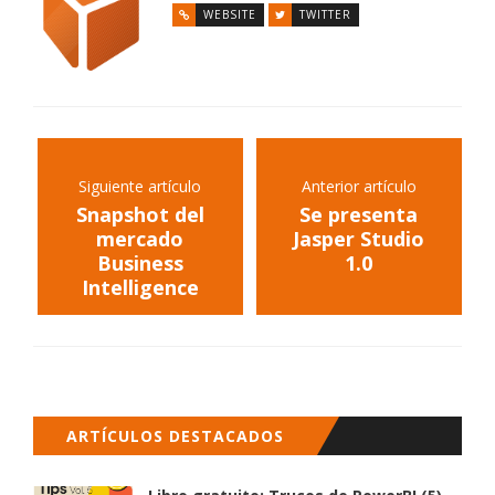
WEBSITE
TWITTER
Siguiente artículo
Anterior artículo
Snapshot del
Se presenta
mercado
Jasper Studio
Business
1.0
Intelligence
ARTÍCULOS DESTACADOS