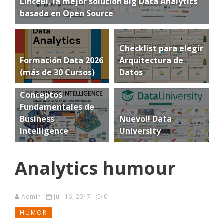
LinceBI, la mejor solución Big Data Analytics
basada en Open Source
Checklist para elegir
Formación Data 2026
Arquitectura de
(más de 30 Cursos)
Datos
Conceptos
Fundamentales de
Business
Nuevo!! Data
Intelligence
University
Analytics humour
Admin
jul. 16, 2017
0
HUMOR