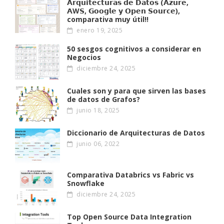
𝗔𝗿𝗾𝘂𝗶𝘁𝗲𝗰𝘁𝘂𝗿𝗮𝘀 𝗱𝗲 𝗗𝗮𝘁𝗼𝘀 (𝗔𝘇𝘂𝗿𝗲,
𝗔W𝗦, 𝗚𝗼𝗼𝗴𝗹𝗲 𝘆 𝗢𝗽𝗲𝗻 𝗦𝗼𝘂𝗿𝗰𝗲),
comparativa muy útil!!
enero 19, 2025
50 sesgos cognitivos a considerar en
Negocios
diciembre 24, 2025
Cuales son y para que sirven las bases
de datos de Grafos?
junio 18, 2025
Diccionario de Arquitecturas de Datos
junio 06, 2022
Comparativa Databrics vs Fabric vs
Snowflake
diciembre 24, 2025
Top Open Source Data Integration