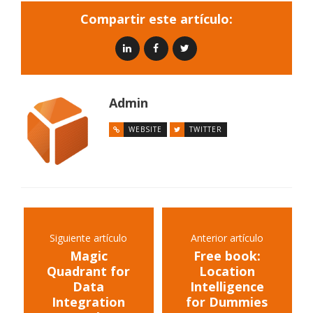
Compartir este artículo:
Admin
WEBSITE
TWITTER
Siguiente artículo
Anterior artículo
Magic
Free book:
Quadrant for
Location
Data
Intelligence
Integration
for Dummies