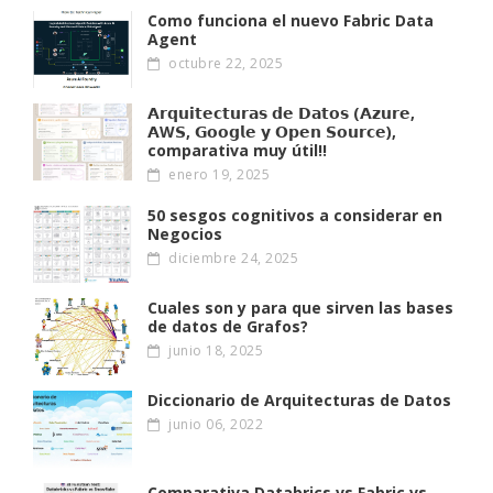
Como funciona el nuevo Fabric Data
Agent
octubre 22, 2025
𝗔𝗿𝗾𝘂𝗶𝘁𝗲𝗰𝘁𝘂𝗿𝗮𝘀 𝗱𝗲 𝗗𝗮𝘁𝗼𝘀 (𝗔𝘇𝘂𝗿𝗲,
𝗔W𝗦, 𝗚𝗼𝗼𝗴𝗹𝗲 𝘆 𝗢𝗽𝗲𝗻 𝗦𝗼𝘂𝗿𝗰𝗲),
comparativa muy útil!!
enero 19, 2025
50 sesgos cognitivos a considerar en
Negocios
diciembre 24, 2025
Cuales son y para que sirven las bases
de datos de Grafos?
junio 18, 2025
Diccionario de Arquitecturas de Datos
junio 06, 2022
Comparativa Databrics vs Fabric vs