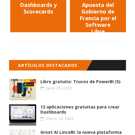
Dashboards y
Apuesta del
Scorecards
Gobierno de
Francia por el
Software
Libre
ARTÍCULOS DESTACADOS
Libro gratuito: Trucos de PowerBI (5)
junio 25, 2025
12 aplicaciones gratuitas para crear
Dashboards
enero 18, 2022
Groot AI LinceBI: la nueva plataforma