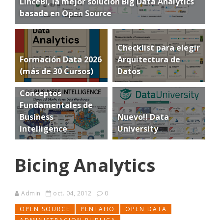
LinceBI, la mejor solución Big Data Analytics
basada en Open Source
Checklist para elegir
Formación Data 2026
Arquitectura de
(más de 30 Cursos)
Datos
Conceptos
Fundamentales de
Business
Nuevo!! Data
Intelligence
University
Bicing Analytics
Admin
oct. 04, 2012
0
OPEN SOURCE
PENTAHO
OPEN DATA