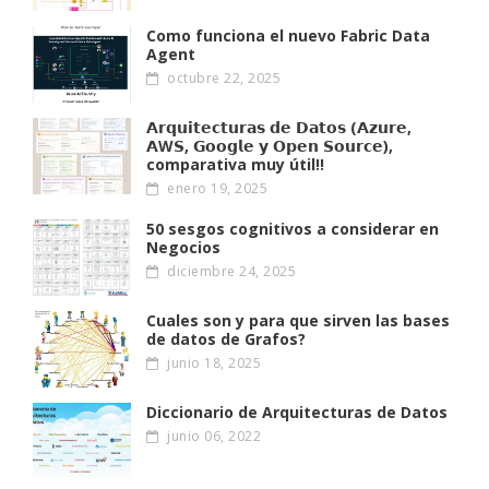
Como funciona el nuevo Fabric Data
Agent
octubre 22, 2025
𝗔𝗿𝗾𝘂𝗶𝘁𝗲𝗰𝘁𝘂𝗿𝗮𝘀 𝗱𝗲 𝗗𝗮𝘁𝗼𝘀 (𝗔𝘇𝘂𝗿𝗲,
𝗔W𝗦, 𝗚𝗼𝗼𝗴𝗹𝗲 𝘆 𝗢𝗽𝗲𝗻 𝗦𝗼𝘂𝗿𝗰𝗲),
comparativa muy útil!!
enero 19, 2025
50 sesgos cognitivos a considerar en
Negocios
diciembre 24, 2025
Cuales son y para que sirven las bases
de datos de Grafos?
junio 18, 2025
Diccionario de Arquitecturas de Datos
junio 06, 2022