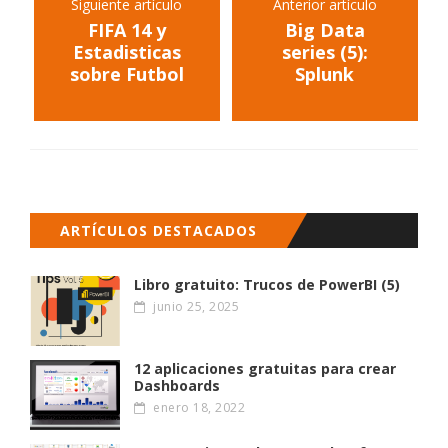
Siguiente artículo
Anterior artículo
FIFA 14 y
Big Data
Estadisticas
series (5):
sobre Futbol
Splunk
ARTÍCULOS DESTACADOS
Libro gratuito: Trucos de PowerBI (5)
junio 25, 2025
12 aplicaciones gratuitas para crear
Dashboards
enero 18, 2022