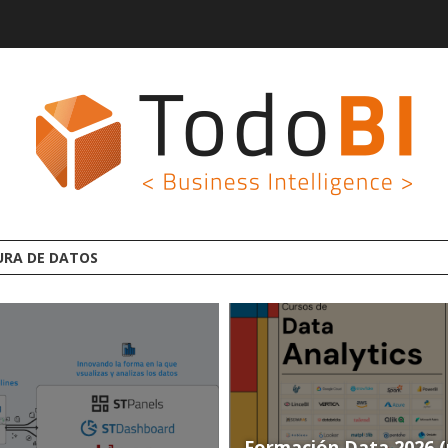
EBI: LA NUEVA PLATAFORMA ANALYTICS AI OPEN SOURCE
Formación Data 2026 