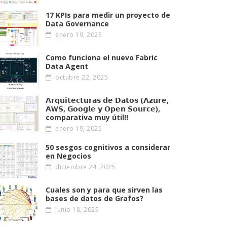
17 KPIs para medir un proyecto de
Data Governance
enero 19, 2025
Como funciona el nuevo Fabric
Data Agent
octubre 22, 2025
𝗔𝗿𝗾𝘂𝗶𝘁𝗲𝗰𝘁𝘂𝗿𝗮𝘀 𝗱𝗲 𝗗𝗮𝘁𝗼𝘀 (𝗔𝘇𝘂𝗿𝗲,
𝗔W𝗦, 𝗚𝗼𝗼𝗴𝗹𝗲 𝘆 𝗢𝗽𝗲𝗻 𝗦𝗼𝘂𝗿𝗰𝗲),
comparativa muy útil!!
enero 19, 2025
50 sesgos cognitivos a considerar
en Negocios
diciembre 24, 2025
Cuales son y para que sirven las
bases de datos de Grafos?
junio 18, 2025