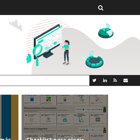
(más
Checklist para elegir