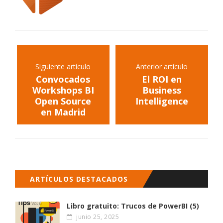
Siguiente artículo
Anterior artículo
Convocados
El ROI en
Workshops BI
Business
Open Source
Intelligence
en Madrid
ARTÍCULOS DESTACADOS
Libro gratuito: Trucos de PowerBI (5)
junio 25, 2025