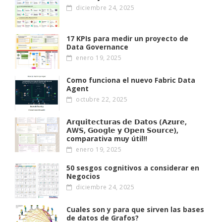
diciembre 24, 2025
17 KPIs para medir un proyecto de
Data Governance
enero 19, 2025
Como funciona el nuevo Fabric Data
Agent
octubre 22, 2025
𝗔𝗿𝗾𝘂𝗶𝘁𝗲𝗰𝘁𝘂𝗿𝗮𝘀 𝗱𝗲 𝗗𝗮𝘁𝗼𝘀 (𝗔𝘇𝘂𝗿𝗲,
𝗔W𝗦, 𝗚𝗼𝗼𝗴𝗹𝗲 𝘆 𝗢𝗽𝗲𝗻 𝗦𝗼𝘂𝗿𝗰𝗲),
comparativa muy útil!!
enero 19, 2025
50 sesgos cognitivos a considerar en
Negocios
diciembre 24, 2025
Cuales son y para que sirven las bases
de datos de Grafos?