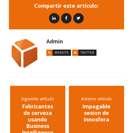
Compartir este artículo:
Admin
WEBSITE
TWITTER
Siguiente artículo
Anterior artículo
Fabricantes
Impagable
de cerveza
sesion de
usando
Innosfera
Business
Intelligence