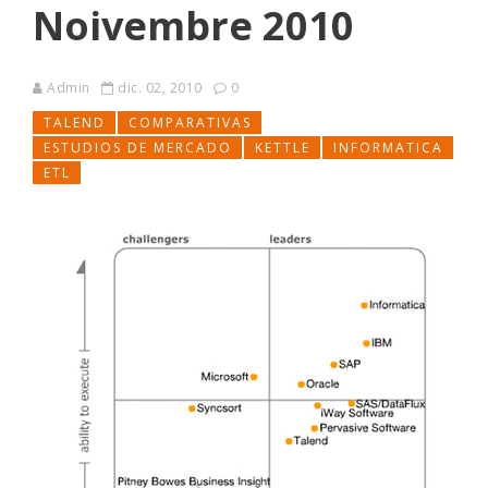
Noivembre 2010
Admin
dic. 02, 2010
0
TALEND
COMPARATIVAS
ESTUDIOS DE MERCADO
KETTLE
INFORMATICA
ETL