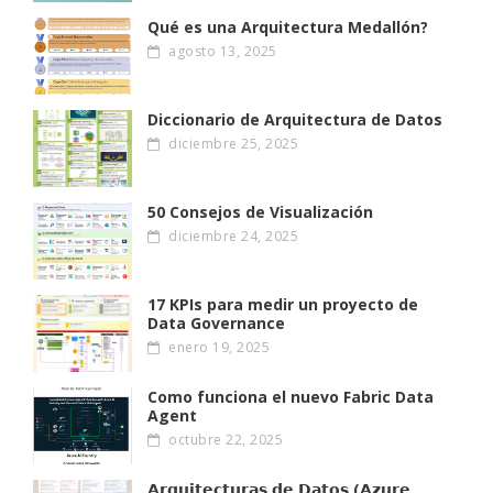
Qué es una Arquitectura Medallón?
agosto 13, 2025
Diccionario de Arquitectura de Datos
diciembre 25, 2025
50 Consejos de Visualización
diciembre 24, 2025
17 KPIs para medir un proyecto de
Data Governance
enero 19, 2025
Como funciona el nuevo Fabric Data
Agent
octubre 22, 2025
𝗔𝗿𝗾𝘂𝗶𝘁𝗲𝗰𝘁𝘂𝗿𝗮𝘀 𝗱𝗲 𝗗𝗮𝘁𝗼𝘀 (𝗔𝘇𝘂𝗿𝗲,