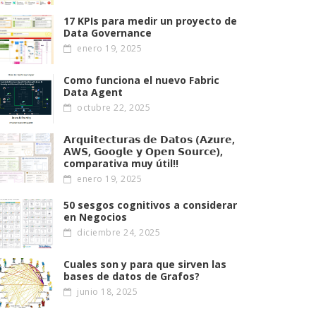
17 KPIs para medir un proyecto de
Data Governance
enero 19, 2025
Como funciona el nuevo Fabric
Data Agent
octubre 22, 2025
𝗔𝗿𝗾𝘂𝗶𝘁𝗲𝗰𝘁𝘂𝗿𝗮𝘀 𝗱𝗲 𝗗𝗮𝘁𝗼𝘀 (𝗔𝘇𝘂𝗿𝗲,
𝗔W𝗦, 𝗚𝗼𝗼𝗴𝗹𝗲 𝘆 𝗢𝗽𝗲𝗻 𝗦𝗼𝘂𝗿𝗰𝗲),
comparativa muy útil!!
enero 19, 2025
50 sesgos cognitivos a considerar
en Negocios
diciembre 24, 2025
Cuales son y para que sirven las
bases de datos de Grafos?
junio 18, 2025