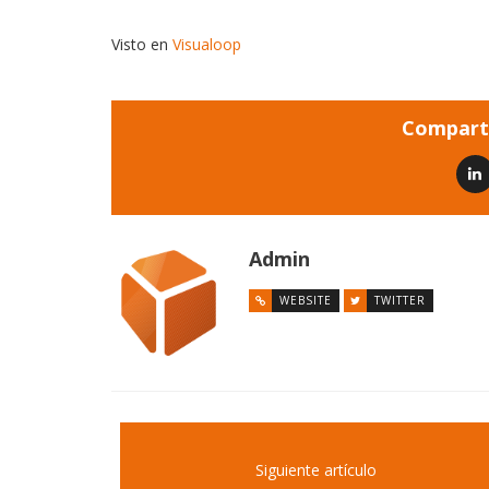
Visto en
Visualoop
Comparti
Admin
WEBSITE
TWITTER
Siguiente artículo