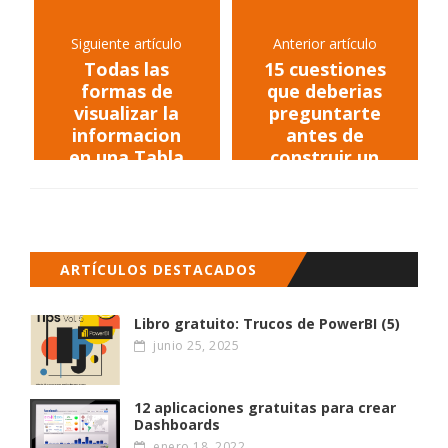
Siguiente artículo
Anterior artículo
Todas las
15 cuestiones
formas de
que deberias
visualizar la
preguntarte
informacion
antes de
en una Tabla
construir un
Periodica
Cuadro de
Mando
ARTÍCULOS DESTACADOS
Libro gratuito: Trucos de PowerBI (5)
junio 25, 2025
12 aplicaciones gratuitas para crear
Dashboards
enero 18, 2022