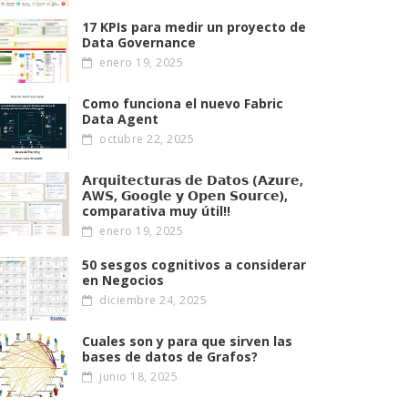
17 KPIs para medir un proyecto de
Data Governance
enero 19, 2025
Como funciona el nuevo Fabric
Data Agent
octubre 22, 2025
𝗔𝗿𝗾𝘂𝗶𝘁𝗲𝗰𝘁𝘂𝗿𝗮𝘀 𝗱𝗲 𝗗𝗮𝘁𝗼𝘀 (𝗔𝘇𝘂𝗿𝗲,
𝗔W𝗦, 𝗚𝗼𝗼𝗴𝗹𝗲 𝘆 𝗢𝗽𝗲𝗻 𝗦𝗼𝘂𝗿𝗰𝗲),
comparativa muy útil!!
enero 19, 2025
50 sesgos cognitivos a considerar
en Negocios
diciembre 24, 2025
Cuales son y para que sirven las
bases de datos de Grafos?
junio 18, 2025