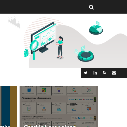
CS AI OPEN SOURCE
(más
Checklist para elegir