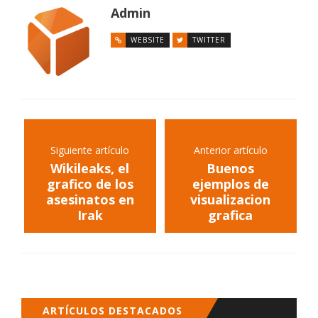
Admin
WEBSITE
TWITTER
Siguiente artículo
Anterior artículo
Wikileaks, el
Buenos
grafico de los
ejemplos de
asesinatos en
visualizacion
Irak
grafica
ARTÍCULOS DESTACADOS