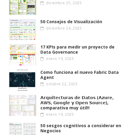
diciembre 25, 2025
50 Consejos de Visualización
diciembre 24, 2025
17 KPIs para medir un proyecto de
Data Governance
enero 19, 2025
Como funciona el nuevo Fabric Data
Agent
octubre 22, 2025
𝗔𝗿𝗾𝘂𝗶𝘁𝗲𝗰𝘁𝘂𝗿𝗮𝘀 𝗱𝗲 𝗗𝗮𝘁𝗼𝘀 (𝗔𝘇𝘂𝗿𝗲,
𝗔W𝗦, 𝗚𝗼𝗼𝗴𝗹𝗲 𝘆 𝗢𝗽𝗲𝗻 𝗦𝗼𝘂𝗿𝗰𝗲),
comparativa muy útil!!
enero 19, 2025
50 sesgos cognitivos a considerar en
Negocios