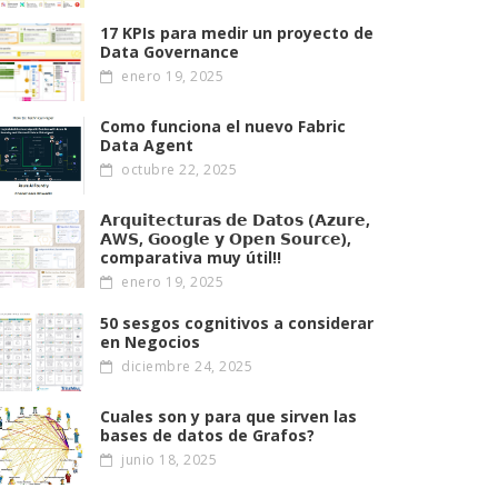
17 KPIs para medir un proyecto de
Data Governance
enero 19, 2025
Como funciona el nuevo Fabric
Data Agent
octubre 22, 2025
𝗔𝗿𝗾𝘂𝗶𝘁𝗲𝗰𝘁𝘂𝗿𝗮𝘀 𝗱𝗲 𝗗𝗮𝘁𝗼𝘀 (𝗔𝘇𝘂𝗿𝗲,
𝗔W𝗦, 𝗚𝗼𝗼𝗴𝗹𝗲 𝘆 𝗢𝗽𝗲𝗻 𝗦𝗼𝘂𝗿𝗰𝗲),
comparativa muy útil!!
enero 19, 2025
50 sesgos cognitivos a considerar
en Negocios
diciembre 24, 2025
Cuales son y para que sirven las
bases de datos de Grafos?
junio 18, 2025