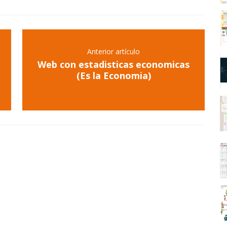
Anterior artículo
Web con estadisticas economicas
(Es la Economia)