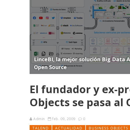
LinceBI, la mejor solución Big Data 
Open Source
El fundador y ex-p
Objects se pasa al
Admin
feb. 09, 2009
0
TALEND
ACTUALIDAD
BUSINESS OBJECTS