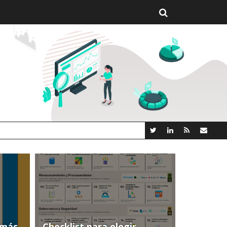
 NUEVA PLATAFORMA ANALYTICS AI OPEN SOURCE
(más
Checklist para elegir