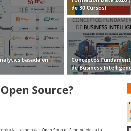
de 30 Cursos)
Analytics basada en
Conceptos Fundament
de Business Intelligen
t Open Source?
 contra las tecnologías Open Source. 'Si no puedes a tu