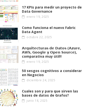
17 KPIs para medir un proyecto de
Data Governance
enero 19, 2025
Como funciona el nuevo Fabric
Data Agent
octubre 22, 2025
𝗔𝗿𝗾𝘂𝗶𝘁𝗲𝗰𝘁𝘂𝗿𝗮𝘀 𝗱𝗲 𝗗𝗮𝘁𝗼𝘀 (𝗔𝘇𝘂𝗿𝗲,
𝗔W𝗦, 𝗚𝗼𝗼𝗴𝗹𝗲 𝘆 𝗢𝗽𝗲𝗻 𝗦𝗼𝘂𝗿𝗰𝗲),
comparativa muy útil!!
enero 19, 2025
50 sesgos cognitivos a considerar
en Negocios
diciembre 24, 2025
Cuales son y para que sirven las
bases de datos de Grafos?
junio 18, 2025