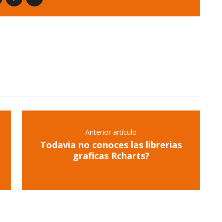
Anterior artículo
Todavia no conoces las librerias
graficas Rcharts?