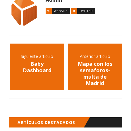
WEBSITE
TWITTER
Siguiente artículo
Anterior artículo
Baby
Mapa con los
Dashboard
semaforos-
multa de
Madrid
ARTÍCULOS DESTACADOS