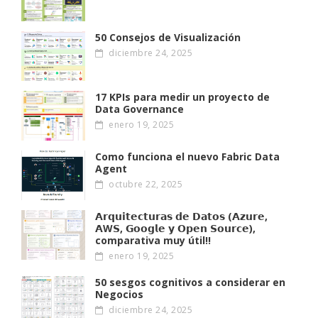
50 Consejos de Visualización
diciembre 24, 2025
17 KPIs para medir un proyecto de
Data Governance
enero 19, 2025
Como funciona el nuevo Fabric Data
Agent
octubre 22, 2025
𝗔𝗿𝗾𝘂𝗶𝘁𝗲𝗰𝘁𝘂𝗿𝗮𝘀 𝗱𝗲 𝗗𝗮𝘁𝗼𝘀 (𝗔𝘇𝘂𝗿𝗲,
𝗔W𝗦, 𝗚𝗼𝗼𝗴𝗹𝗲 𝘆 𝗢𝗽𝗲𝗻 𝗦𝗼𝘂𝗿𝗰𝗲),
comparativa muy útil!!
enero 19, 2025
50 sesgos cognitivos a considerar en
Negocios
diciembre 24, 2025