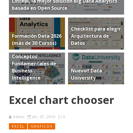
LinceBI, la mejor solución Big Data Analytics
basada en Open Source
Checklist para elegir
Formación Data 2026
Arquitectura de
(más de 30 Cursos)
Datos
Conceptos
Fundamentales de
Business
Nuevo!! Data
Intelligence
University
Excel chart chooser
Admin
dic. 07, 2010
0
EXCEL
GRAFICOS