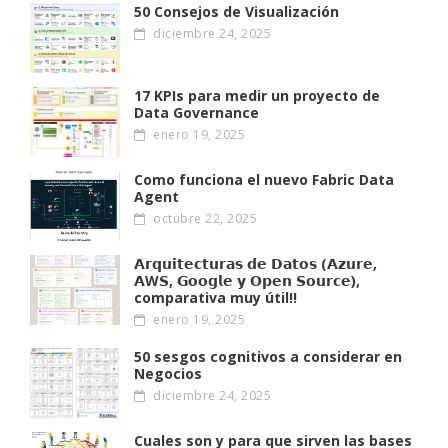
50 Consejos de Visualización
diciembre 24, 2025
17 KPIs para medir un proyecto de
Data Governance
enero 19, 2025
Como funciona el nuevo Fabric Data
Agent
octubre 22, 2025
𝗔𝗿𝗾𝘂𝗶𝘁𝗲𝗰𝘁𝘂𝗿𝗮𝘀 𝗱𝗲 𝗗𝗮𝘁𝗼𝘀 (𝗔𝘇𝘂𝗿𝗲,
𝗔W𝗦, 𝗚𝗼𝗼𝗴𝗹𝗲 𝘆 𝗢𝗽𝗲𝗻 𝗦𝗼𝘂𝗿𝗰𝗲),
comparativa muy útil!!
enero 19, 2025
50 sesgos cognitivos a considerar en
Negocios
diciembre 24, 2025
Cuales son y para que sirven las bases