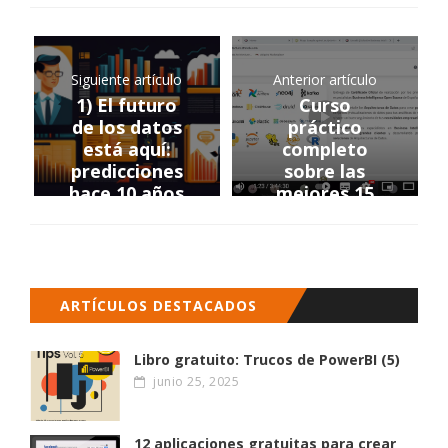
Siguiente artículo
Anterior artículo
1) El futuro
Curso
de los datos
práctico
está aquí:
completo
predicciones
sobre las
hace 10 años
mejores 15
herramientas
Open Source
Analytics
ARTÍCULOS DESTACADOS
Libro gratuito: Trucos de PowerBI (5)
junio 25, 2025
12 aplicaciones gratuitas para crear