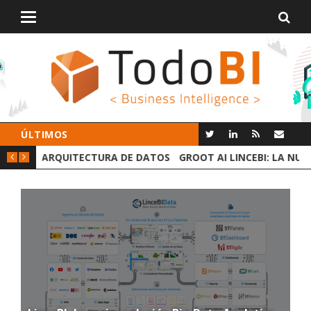
Alternar
navegación
ÚLTIMOS
 DATOS
GROOT AI LINCEBI: LA NUEVA PLATAFORMA ANALYTICS
C