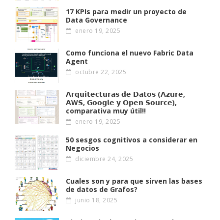
17 KPIs para medir un proyecto de
Data Governance
enero 19, 2025
Como funciona el nuevo Fabric Data
Agent
octubre 22, 2025
𝗔𝗿𝗾𝘂𝗶𝘁𝗲𝗰𝘁𝘂𝗿𝗮𝘀 𝗱𝗲 𝗗𝗮𝘁𝗼𝘀 (𝗔𝘇𝘂𝗿𝗲,
𝗔W𝗦, 𝗚𝗼𝗼𝗴𝗹𝗲 𝘆 𝗢𝗽𝗲𝗻 𝗦𝗼𝘂𝗿𝗰𝗲),
comparativa muy útil!!
enero 19, 2025
50 sesgos cognitivos a considerar en
Negocios
diciembre 24, 2025
Cuales son y para que sirven las bases
de datos de Grafos?
junio 18, 2025