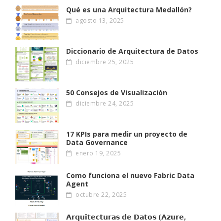
Qué es una Arquitectura Medallón?
agosto 13, 2025
Diccionario de Arquitectura de Datos
diciembre 25, 2025
50 Consejos de Visualización
diciembre 24, 2025
17 KPIs para medir un proyecto de
Data Governance
enero 19, 2025
Como funciona el nuevo Fabric Data
Agent
octubre 22, 2025
𝗔𝗿𝗾𝘂𝗶𝘁𝗲𝗰𝘁𝘂𝗿𝗮𝘀 𝗱𝗲 𝗗𝗮𝘁𝗼𝘀 (𝗔𝘇𝘂𝗿𝗲,