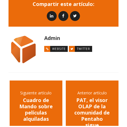
Compartir este artículo:
Admin
WEBSITE
TWITTER
Siguiente artículo
Anterior artículo
Cuadro de
PAT, el visor
Mando sobre
OLAP de la
películas
comunidad de
alquiladas
Pentaho
sigue