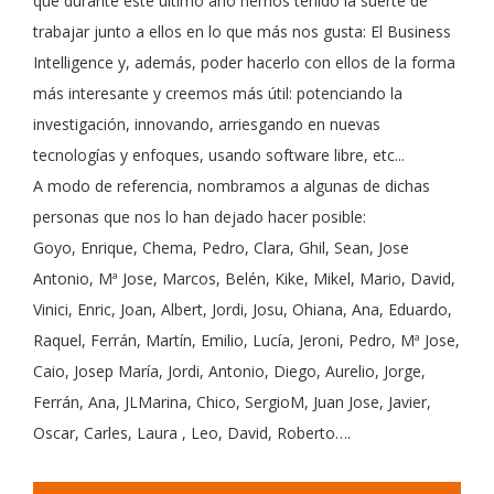
que durante este último año hemos tenido la suerte de
trabajar junto a ellos en lo que más nos gusta: El Business
Intelligence y, además, poder hacerlo con ellos de la forma
más interesante y creemos más útil: potenciando la
investigación, innovando, arriesgando en nuevas
tecnologías y enfoques, usando software libre, etc...
A modo de referencia, nombramos a algunas de dichas
personas que nos lo han dejado hacer posible:
Goyo, Enrique, Chema, Pedro, Clara, Ghil, Sean, Jose
Antonio, Mª Jose, Marcos, Belén, Kike, Mikel, Mario, David,
Vinici, Enric, Joan, Albert, Jordi, Josu, Ohiana, Ana, Eduardo,
Raquel, Ferrán, Martín, Emilio, Lucía, Jeroni, Pedro, Mª Jose,
Caio, Josep María, Jordi, Antonio, Diego, Aurelio, Jorge,
Ferrán, Ana, JLMarina, Chico, SergioM, Juan Jose, Javier,
Oscar, Carles, Laura , Leo, David, Roberto….