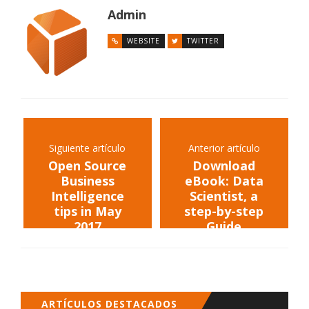
Admin
WEBSITE
TWITTER
Siguiente artículo
Anterior artículo
Open Source
Download
Business
eBook: Data
Intelligence
Scientist, a
tips in May
step-by-step
2017
Guide
ARTÍCULOS DESTACADOS