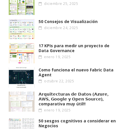
diciembre 25, 2025
50 Consejos de Visualización
diciembre 24, 2025
17 KPIs para medir un proyecto de
Data Governance
enero 19, 2025
Como funciona el nuevo Fabric Data
Agent
octubre 22, 2025
𝗔𝗿𝗾𝘂𝗶𝘁𝗲𝗰𝘁𝘂𝗿𝗮𝘀 𝗱𝗲 𝗗𝗮𝘁𝗼𝘀 (𝗔𝘇𝘂𝗿𝗲,
𝗔W𝗦, 𝗚𝗼𝗼𝗴𝗹𝗲 𝘆 𝗢𝗽𝗲𝗻 𝗦𝗼𝘂𝗿𝗰𝗲),
comparativa muy útil!!
enero 19, 2025
50 sesgos cognitivos a considerar en
Negocios