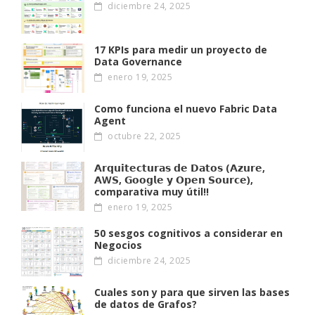
diciembre 24, 2025
17 KPIs para medir un proyecto de
Data Governance
enero 19, 2025
Como funciona el nuevo Fabric Data
Agent
octubre 22, 2025
𝗔𝗿𝗾𝘂𝗶𝘁𝗲𝗰𝘁𝘂𝗿𝗮𝘀 𝗱𝗲 𝗗𝗮𝘁𝗼𝘀 (𝗔𝘇𝘂𝗿𝗲,
𝗔W𝗦, 𝗚𝗼𝗼𝗴𝗹𝗲 𝘆 𝗢𝗽𝗲𝗻 𝗦𝗼𝘂𝗿𝗰𝗲),
comparativa muy útil!!
enero 19, 2025
50 sesgos cognitivos a considerar en
Negocios
diciembre 24, 2025
Cuales son y para que sirven las bases
de datos de Grafos?