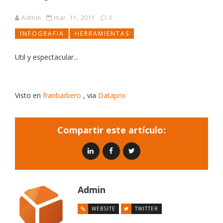
Admin
mar. 11, 2011
0
INFOGRAFIA
HERRAMIENTAS
Util y espectacular...
Visto en
franbarbero
, via
Dataprix
Compartir este artículo:
Admin
WEBSITE
TWITTER