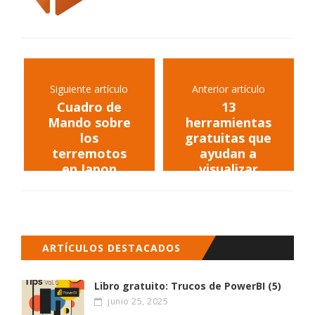
Siguiente artículo
Anterior artículo
Cuadro de
13
Mando sobre
herramientas
los
gratuitas que
terremotos
ayudan a
en Japon
visualizar
datos
ARTÍCULOS DESTACADOS
Libro gratuito: Trucos de PowerBI (5)
junio 25, 2025