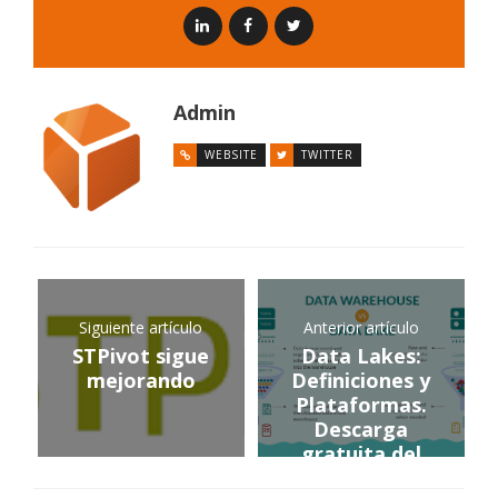
Admin
WEBSITE
TWITTER
Siguiente artículo
Anterior artículo
STPivot sigue
Data Lakes:
mejorando
Definiciones y
Plataformas.
Descarga
gratuita del
White Paper