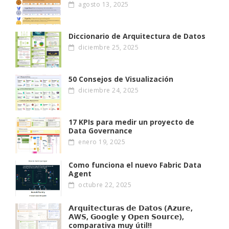
agosto 13, 2025
Diccionario de Arquitectura de Datos
diciembre 25, 2025
50 Consejos de Visualización
diciembre 24, 2025
17 KPIs para medir un proyecto de
Data Governance
enero 19, 2025
Como funciona el nuevo Fabric Data
Agent
octubre 22, 2025
𝗔𝗿𝗾𝘂𝗶𝘁𝗲𝗰𝘁𝘂𝗿𝗮𝘀 𝗱𝗲 𝗗𝗮𝘁𝗼𝘀 (𝗔𝘇𝘂𝗿𝗲,
𝗔W𝗦, 𝗚𝗼𝗼𝗴𝗹𝗲 𝘆 𝗢𝗽𝗲𝗻 𝗦𝗼𝘂𝗿𝗰𝗲),
comparativa muy útil!!