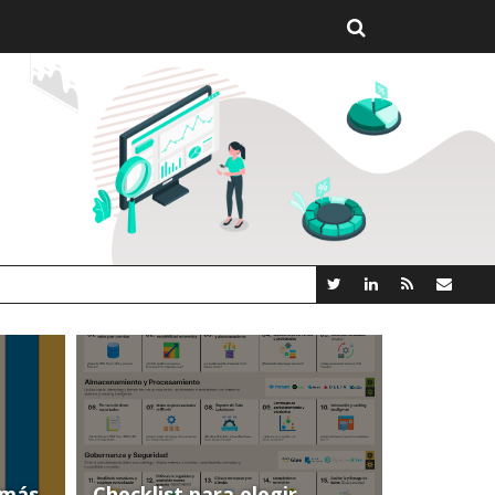
 NUEVA PLATAFORMA ANALYTICS AI OPEN SOURCE
(más
Checklist para elegir