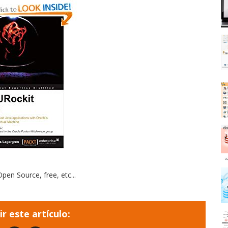
en Source, free, etc...
r este artículo: