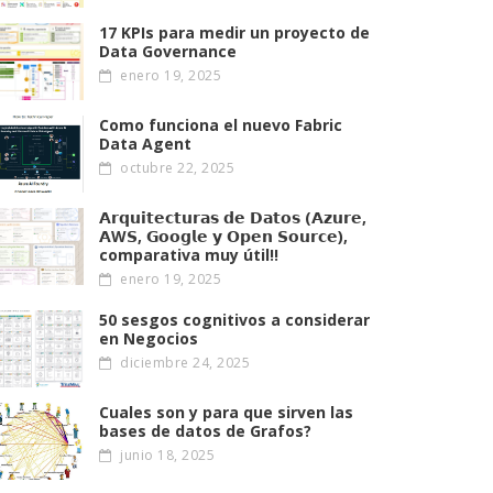
17 KPIs para medir un proyecto de
Data Governance
enero 19, 2025
Como funciona el nuevo Fabric
Data Agent
octubre 22, 2025
𝗔𝗿𝗾𝘂𝗶𝘁𝗲𝗰𝘁𝘂𝗿𝗮𝘀 𝗱𝗲 𝗗𝗮𝘁𝗼𝘀 (𝗔𝘇𝘂𝗿𝗲,
𝗔W𝗦, 𝗚𝗼𝗼𝗴𝗹𝗲 𝘆 𝗢𝗽𝗲𝗻 𝗦𝗼𝘂𝗿𝗰𝗲),
comparativa muy útil!!
enero 19, 2025
50 sesgos cognitivos a considerar
en Negocios
diciembre 24, 2025
Cuales son y para que sirven las
bases de datos de Grafos?
junio 18, 2025