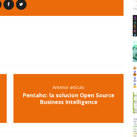
Anterior artículo
Pentaho: la solucion Open Source
Business Intelligence