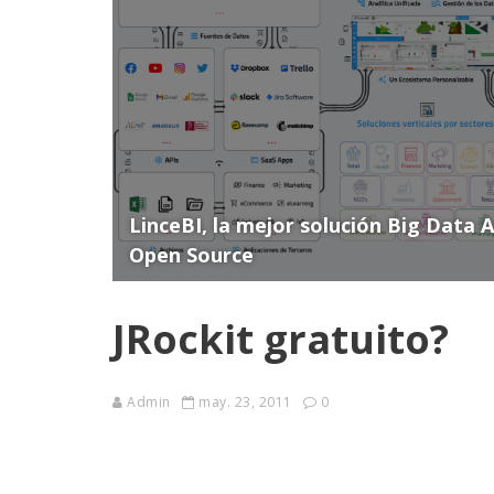
LinceBI, la mejor solución Big Data 
Open Source
JRockit gratuito?
Admin
may. 23, 2011
0