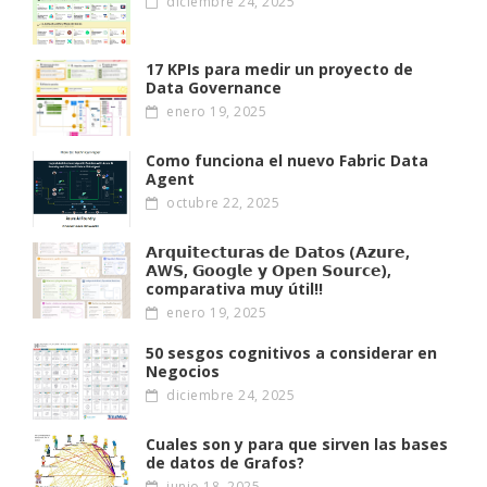
diciembre 24, 2025
17 KPIs para medir un proyecto de
Data Governance
enero 19, 2025
Como funciona el nuevo Fabric Data
Agent
octubre 22, 2025
𝗔𝗿𝗾𝘂𝗶𝘁𝗲𝗰𝘁𝘂𝗿𝗮𝘀 𝗱𝗲 𝗗𝗮𝘁𝗼𝘀 (𝗔𝘇𝘂𝗿𝗲,
𝗔W𝗦, 𝗚𝗼𝗼𝗴𝗹𝗲 𝘆 𝗢𝗽𝗲𝗻 𝗦𝗼𝘂𝗿𝗰𝗲),
comparativa muy útil!!
enero 19, 2025
50 sesgos cognitivos a considerar en
Negocios
diciembre 24, 2025
Cuales son y para que sirven las bases
de datos de Grafos?
junio 18, 2025