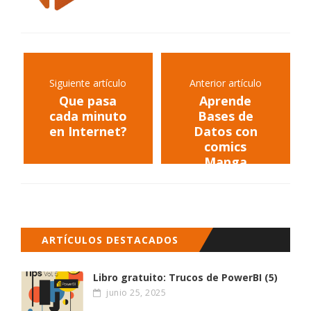
Siguiente artículo
Anterior artículo
Que pasa
Aprende
cada minuto
Bases de
en Internet?
Datos con
comics
Manga
ARTÍCULOS DESTACADOS
Libro gratuito: Trucos de PowerBI (5)
junio 25, 2025