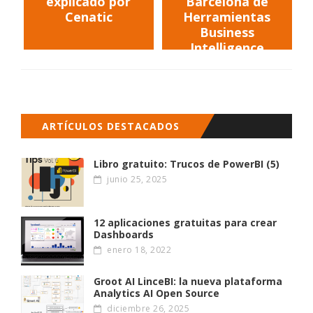
explicado por
Barcelona de
Cenatic
Herramientas
Business
Intelligence
Open Source
ARTÍCULOS DESTACADOS
Libro gratuito: Trucos de PowerBI (5)
junio 25, 2025
12 aplicaciones gratuitas para crear
Dashboards
enero 18, 2022
Groot AI LinceBI: la nueva plataforma
Analytics AI Open Source
diciembre 26, 2025