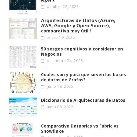
octubre 22, 2025
𝗔𝗿𝗾𝘂𝗶𝘁𝗲𝗰𝘁𝘂𝗿𝗮𝘀 𝗱𝗲 𝗗𝗮𝘁𝗼𝘀 (𝗔𝘇𝘂𝗿𝗲,
𝗔W𝗦, 𝗚𝗼𝗼𝗴𝗹𝗲 𝘆 𝗢𝗽𝗲𝗻 𝗦𝗼𝘂𝗿𝗰𝗲),
comparativa muy útil!!
enero 19, 2025
50 sesgos cognitivos a considerar en
Negocios
diciembre 24, 2025
Cuales son y para que sirven las bases
de datos de Grafos?
junio 18, 2025
Diccionario de Arquitecturas de Datos
junio 06, 2022
Comparativa Databrics vs Fabric vs
Snowflake