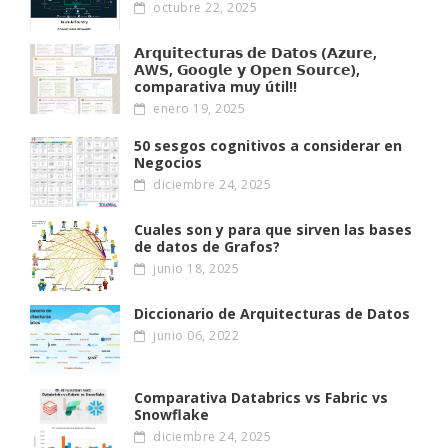
octubre 22, 2025
𝗔𝗿𝗾𝘂𝗶𝘁𝗲𝗰𝘁𝘂𝗿𝗮𝘀 𝗱𝗲 𝗗𝗮𝘁𝗼𝘀 (𝗔𝘇𝘂𝗿𝗲,
𝗔W𝗦, 𝗚𝗼𝗼𝗴𝗹𝗲 𝘆 𝗢𝗽𝗲𝗻 𝗦𝗼𝘂𝗿𝗰𝗲),
comparativa muy útil!!
enero 19, 2025
50 sesgos cognitivos a considerar en
Negocios
diciembre 24, 2025
Cuales son y para que sirven las bases
de datos de Grafos?
junio 18, 2025
Diccionario de Arquitecturas de Datos
junio 06, 2022
Comparativa Databrics vs Fabric vs
Snowflake
diciembre 24, 2025