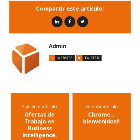
Compartir este artículo:
Admin
WEBSITE
TWITTER
Siguiente artículo
Anterior artículo
Ofertas de
Chrome...
Trabajo en
bienvenidos!!
Business
Intelligence,