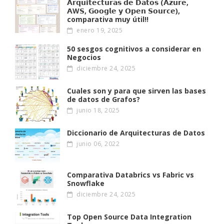
𝗔𝗿𝗾𝘂𝗶𝘁𝗲𝗰𝘁𝘂𝗿𝗮𝘀 𝗱𝗲 𝗗𝗮𝘁𝗼𝘀 (𝗔𝘇𝘂𝗿𝗲,
𝗔W𝗦, 𝗚𝗼𝗼𝗴𝗹𝗲 𝘆 𝗢𝗽𝗲𝗻 𝗦𝗼𝘂𝗿𝗰𝗲),
comparativa muy útil!!
enero 19, 2025
50 sesgos cognitivos a considerar en
Negocios
diciembre 24, 2025
Cuales son y para que sirven las bases
de datos de Grafos?
junio 18, 2025
Diccionario de Arquitecturas de Datos
junio 06, 2022
Comparativa Databrics vs Fabric vs
Snowflake
diciembre 24, 2025
Top Open Source Data Integration