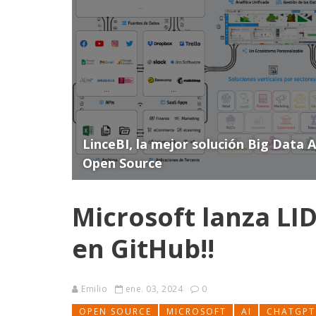
LinceBI, la mejor solución Big Data 
Open Source
Microsoft lanza LI
en GitHub!!
Emilio
ene. 03, 2024
0
OPEN SOURCE
MICROSOFT
AI
CHATGPT