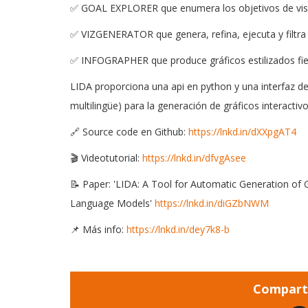
✅ GOAL EXPLORER que enumera los objetivos de visu
✅ VIZGENERATOR que genera, refina, ejecuta y filtra 
✅ INFOGRAPHER que produce gráficos estilizados fiel
LIDA proporciona una api en python y una interfaz de 
multilingüe) para la generación de gráficos interactivos
🔗 Source code en Github:
https://lnkd.in/dXXpgAT4
🎬 Videotutorial:
https://lnkd.in/dfvgAsee
📝 Paper: 'LIDA: A Tool for Automatic Generation of 
Language Models'
https://lnkd.in/diGZbNWM
📌 Más info:
https://lnkd.in/dey7k8-b
Comparti