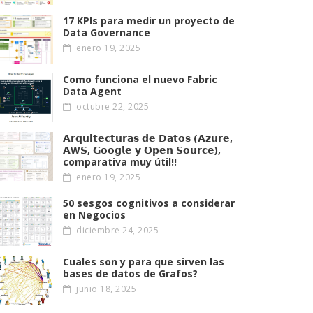
17 KPIs para medir un proyecto de
Data Governance
enero 19, 2025
Como funciona el nuevo Fabric
Data Agent
octubre 22, 2025
𝗔𝗿𝗾𝘂𝗶𝘁𝗲𝗰𝘁𝘂𝗿𝗮𝘀 𝗱𝗲 𝗗𝗮𝘁𝗼𝘀 (𝗔𝘇𝘂𝗿𝗲,
𝗔W𝗦, 𝗚𝗼𝗼𝗴𝗹𝗲 𝘆 𝗢𝗽𝗲𝗻 𝗦𝗼𝘂𝗿𝗰𝗲),
comparativa muy útil!!
enero 19, 2025
50 sesgos cognitivos a considerar
en Negocios
diciembre 24, 2025
Cuales son y para que sirven las
bases de datos de Grafos?
junio 18, 2025