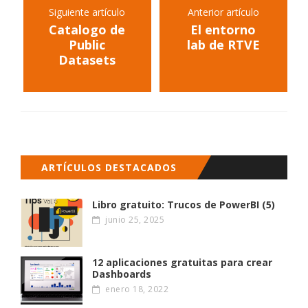
Siguiente artículo
Anterior artículo
Catalogo de
El entorno
Public
lab de RTVE
Datasets
ARTÍCULOS DESTACADOS
Libro gratuito: Trucos de PowerBI (5)
junio 25, 2025
12 aplicaciones gratuitas para crear
Dashboards
enero 18, 2022