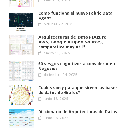
enero 19, 2025
Como funciona el nuevo Fabric Data
Agent
octubre 22, 2025
𝗔𝗿𝗾𝘂𝗶𝘁𝗲𝗰𝘁𝘂𝗿𝗮𝘀 𝗱𝗲 𝗗𝗮𝘁𝗼𝘀 (𝗔𝘇𝘂𝗿𝗲,
𝗔W𝗦, 𝗚𝗼𝗼𝗴𝗹𝗲 𝘆 𝗢𝗽𝗲𝗻 𝗦𝗼𝘂𝗿𝗰𝗲),
comparativa muy útil!!
enero 19, 2025
50 sesgos cognitivos a considerar en
Negocios
diciembre 24, 2025
Cuales son y para que sirven las bases
de datos de Grafos?
junio 18, 2025
Diccionario de Arquitecturas de Datos
junio 06, 2022