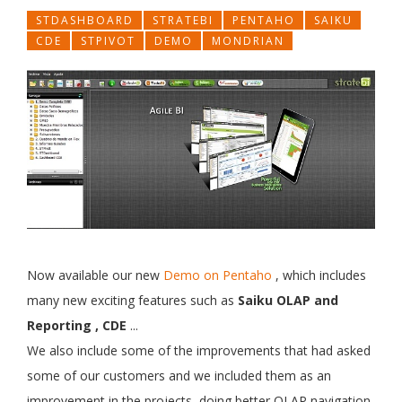
STDASHBOARD
STRATEBI
PENTAHO
SAIKU
CDE
STPIVOT
DEMO
MONDRIAN
Now available
our new
Demo
on
Pentaho
, which
includes
many new
exciting
features such as
Saiku OLAP and
Reporting
, CDE
...
We also include
some of the improvements
that
had asked
some of our customers and we
included
them
as an
improvement
in the projects,
doing better OLAP navigation