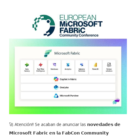
🚀 Atención!! Se acaban de anunciar las 𝗻𝗼𝘃𝗲𝗱𝗮𝗱𝗲𝘀 𝗱𝗲
𝗠𝗶𝗰𝗿𝗼𝘀𝗼𝗳𝘁 𝗙𝗮𝗯𝗿𝗶𝗰 𝗲𝗻 𝗹𝗮 𝗙𝗮𝗯𝗖𝗼𝗻 𝗖𝗼𝗺𝗺𝘂𝗻𝗶𝘁𝘆