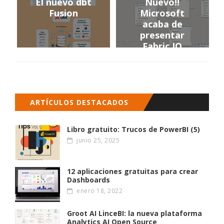
El nuevo dbt
Nuevo!!
Fusion
Microsoft
acaba de
presentar
Fabric IQ
ARTÍCULOS DESTACADOS
Libro gratuito: Trucos de PowerBI (5)
junio 25, 2025
12 aplicaciones gratuitas para crear
Dashboards
enero 18, 2022
Groot AI LinceBI: la nueva plataforma
Analytics AI Open Source