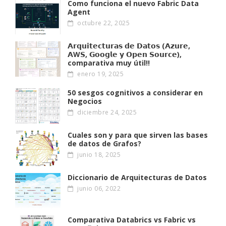
Como funciona el nuevo Fabric Data
Agent
octubre 22, 2025
𝗔𝗿𝗾𝘂𝗶𝘁𝗲𝗰𝘁𝘂𝗿𝗮𝘀 𝗱𝗲 𝗗𝗮𝘁𝗼𝘀 (𝗔𝘇𝘂𝗿𝗲,
𝗔W𝗦, 𝗚𝗼𝗼𝗴𝗹𝗲 𝘆 𝗢𝗽𝗲𝗻 𝗦𝗼𝘂𝗿𝗰𝗲),
comparativa muy útil!!
enero 19, 2025
50 sesgos cognitivos a considerar en
Negocios
diciembre 24, 2025
Cuales son y para que sirven las bases
de datos de Grafos?
junio 18, 2025
Diccionario de Arquitecturas de Datos
junio 06, 2022
Comparativa Databrics vs Fabric vs