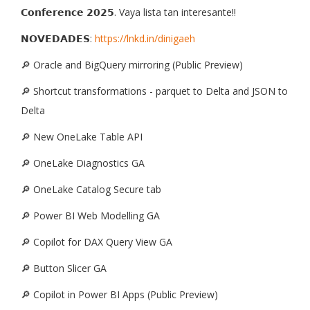
𝗖𝗼𝗻𝗳𝗲𝗿𝗲𝗻𝗰𝗲 𝟮𝟬𝟮𝟱. Vaya lista tan interesante!!
𝗡𝗢𝗩𝗘𝗗𝗔𝗗𝗘𝗦:
https://lnkd.in/dinigaeh
🔎 Oracle and BigQuery mirroring (Public Preview)
🔎 Shortcut transformations - parquet to Delta and JSON to
Delta
🔎 New OneLake Table API
🔎 OneLake Diagnostics GA
🔎 OneLake Catalog Secure tab
🔎 Power BI Web Modelling GA
🔎 Copilot for DAX Query View GA
🔎 Button Slicer GA
🔎 Copilot in Power BI Apps (Public Preview)