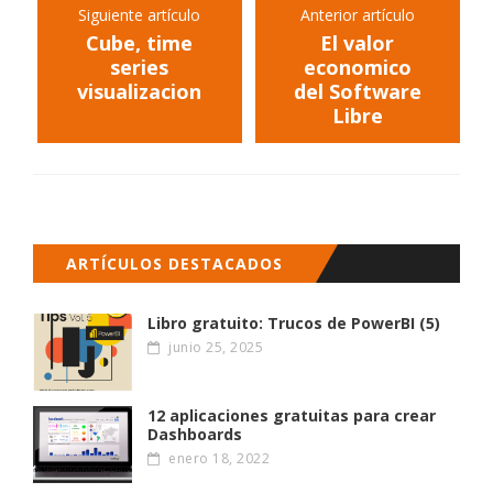
Siguiente artículo
Anterior artículo
Cube, time
El valor
series
economico
visualizacion
del Software
Libre
ARTÍCULOS DESTACADOS
Libro gratuito: Trucos de PowerBI (5)
junio 25, 2025
12 aplicaciones gratuitas para crear
Dashboards
enero 18, 2022