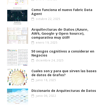
Como funciona el nuevo Fabric Data
Agent
octubre 22, 2025
𝗔𝗿𝗾𝘂𝗶𝘁𝗲𝗰𝘁𝘂𝗿𝗮𝘀 𝗱𝗲 𝗗𝗮𝘁𝗼𝘀 (𝗔𝘇𝘂𝗿𝗲,
𝗔W𝗦, 𝗚𝗼𝗼𝗴𝗹𝗲 𝘆 𝗢𝗽𝗲𝗻 𝗦𝗼𝘂𝗿𝗰𝗲),
comparativa muy útil!!
enero 19, 2025
50 sesgos cognitivos a considerar en
Negocios
diciembre 24, 2025
Cuales son y para que sirven las bases
de datos de Grafos?
junio 18, 2025
Diccionario de Arquitecturas de Datos
junio 06, 2022