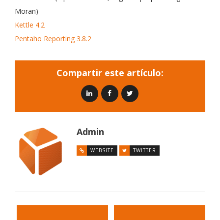
Moran)
Kettle 4.2
Pentaho Reporting 3.8.2
Compartir este artículo:
Admin
WEBSITE
TWITTER