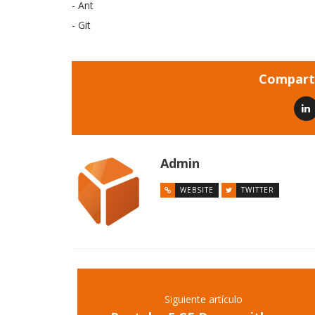
- Ant
- Git
Comparti
Admin
WEBSITE
TWITTER
Siguiente artículo