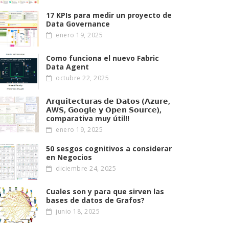
17 KPIs para medir un proyecto de
Data Governance
enero 19, 2025
Como funciona el nuevo Fabric
Data Agent
octubre 22, 2025
𝗔𝗿𝗾𝘂𝗶𝘁𝗲𝗰𝘁𝘂𝗿𝗮𝘀 𝗱𝗲 𝗗𝗮𝘁𝗼𝘀 (𝗔𝘇𝘂𝗿𝗲,
𝗔W𝗦, 𝗚𝗼𝗼𝗴𝗹𝗲 𝘆 𝗢𝗽𝗲𝗻 𝗦𝗼𝘂𝗿𝗰𝗲),
comparativa muy útil!!
enero 19, 2025
50 sesgos cognitivos a considerar
en Negocios
diciembre 24, 2025
Cuales son y para que sirven las
bases de datos de Grafos?
junio 18, 2025