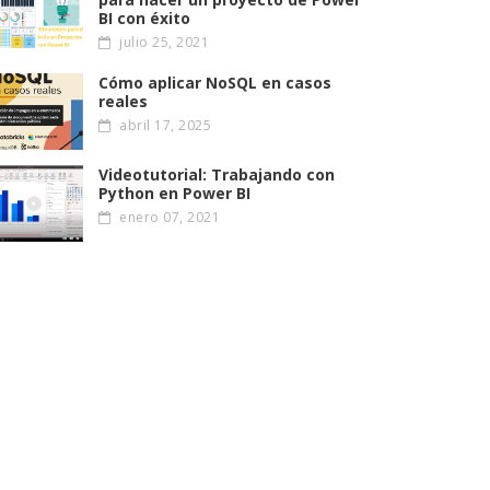
BI con éxito
julio 25, 2021
Cómo aplicar NoSQL en casos
reales
abril 17, 2025
Videotutorial: Trabajando con
Python en Power BI
enero 07, 2021