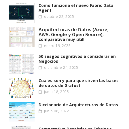
Como funciona el nuevo Fabric Data
Agent
octubre 22, 2025
𝗔𝗿𝗾𝘂𝗶𝘁𝗲𝗰𝘁𝘂𝗿𝗮𝘀 𝗱𝗲 𝗗𝗮𝘁𝗼𝘀 (𝗔𝘇𝘂𝗿𝗲,
𝗔W𝗦, 𝗚𝗼𝗼𝗴𝗹𝗲 𝘆 𝗢𝗽𝗲𝗻 𝗦𝗼𝘂𝗿𝗰𝗲),
comparativa muy útil!!
enero 19, 2025
50 sesgos cognitivos a considerar en
Negocios
diciembre 24, 2025
Cuales son y para que sirven las bases
de datos de Grafos?
junio 18, 2025
Diccionario de Arquitecturas de Datos
junio 06, 2022
Comparativa Databrics vs Fabric vs