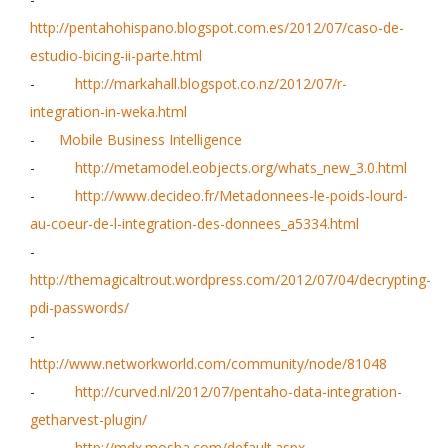
http://pentahohispano.blogspot.com.es/2012/07/caso-de-
estudio-bicing-ii-parte.html
-
http://markahall.blogspot.co.nz/2012/07/r-
integration-in-weka.html
-
Mobile Business Intelligence
-
http://metamodel.eobjects.org/whats_new_3.0.html
-
http://www.decideo.fr/Metadonnees-le-poids-lourd-
au-coeur-de-l-integration-des-donnees_a5334.html
-
http://themagicaltrout.wordpress.com/2012/07/04/decrypting-
pdi-passwords/
-
http://www.networkworld.com/community/node/81048
-
http://curved.nl/2012/07/pentaho-data-integration-
getharvest-plugin/
-
http://mdx.mosha.com/default.aspx