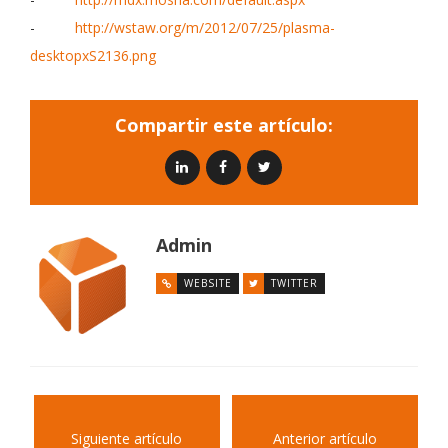
-
http://wstaw.org/m/2012/07/25/plasma-
desktopxS2136.png
Compartir este artículo:
Admin
WEBSITE
TWITTER
Siguiente artículo
Anterior artículo