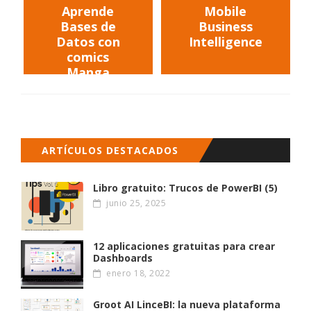
Aprende
Mobile
Bases de
Business
Datos con
Intelligence
comics
Manga
ARTÍCULOS DESTACADOS
Libro gratuito: Trucos de PowerBI (5)
junio 25, 2025
12 aplicaciones gratuitas para crear
Dashboards
enero 18, 2022
Groot AI LinceBI: la nueva plataforma