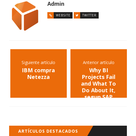
Admin
WEBSITE
TWITTER
Siguiente artículo
Anterior artículo
IBM compra
Why BI
Netezza
Projects Fail
and What To
Do About It,
segun SAP
ARTÍCULOS DESTACADOS