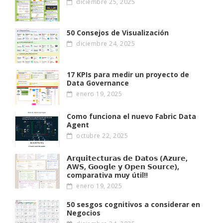
diciembre 25, 2025
50 Consejos de Visualización
diciembre 24, 2025
17 KPIs para medir un proyecto de
Data Governance
enero 19, 2025
Como funciona el nuevo Fabric Data
Agent
octubre 22, 2025
𝗔𝗿𝗾𝘂𝗶𝘁𝗲𝗰𝘁𝘂𝗿𝗮𝘀 𝗱𝗲 𝗗𝗮𝘁𝗼𝘀 (𝗔𝘇𝘂𝗿𝗲,
𝗔W𝗦, 𝗚𝗼𝗼𝗴𝗹𝗲 𝘆 𝗢𝗽𝗲𝗻 𝗦𝗼𝘂𝗿𝗰𝗲),
comparativa muy útil!!
enero 19, 2025
50 sesgos cognitivos a considerar en
Negocios