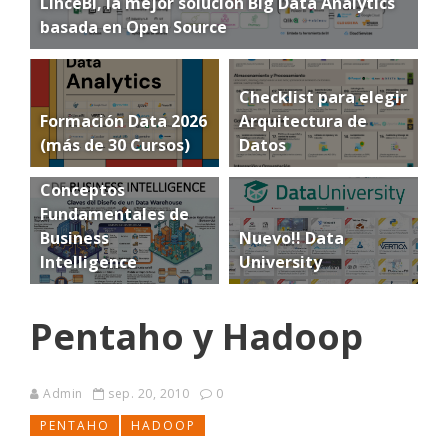
LinceBI, la mejor solución Big Data Analytics
basada en Open Source
Checklist para elegir
Formación Data 2026
Arquitectura de
(más de 30 Cursos)
Datos
Conceptos
Fundamentales de
Business
Nuevo!! Data
Intelligence
University
Pentaho y Hadoop
Admin
sep. 20, 2010
0
PENTAHO
HADOOP