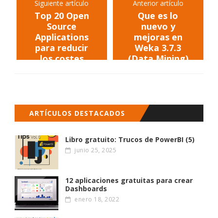
Siguiente artículo
Anterior artículo
Top 20 Open
Que es lo
Source
nuevo y
Applications
mejoras en
para reducir
Weka 3.7.3
los costes
(Data Mining)
empresariales
ARTÍCULOS DESTACADOS
Libro gratuito: Trucos de PowerBI (5)
junio 25, 2025
12 aplicaciones gratuitas para crear
Dashboards
enero 18, 2022