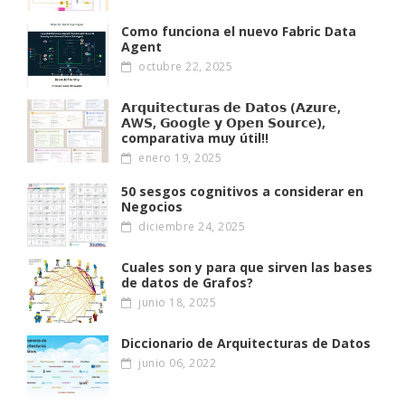
Como funciona el nuevo Fabric Data
Agent
octubre 22, 2025
𝗔𝗿𝗾𝘂𝗶𝘁𝗲𝗰𝘁𝘂𝗿𝗮𝘀 𝗱𝗲 𝗗𝗮𝘁𝗼𝘀 (𝗔𝘇𝘂𝗿𝗲,
𝗔W𝗦, 𝗚𝗼𝗼𝗴𝗹𝗲 𝘆 𝗢𝗽𝗲𝗻 𝗦𝗼𝘂𝗿𝗰𝗲),
comparativa muy útil!!
enero 19, 2025
50 sesgos cognitivos a considerar en
Negocios
diciembre 24, 2025
Cuales son y para que sirven las bases
de datos de Grafos?
junio 18, 2025
Diccionario de Arquitecturas de Datos
junio 06, 2022