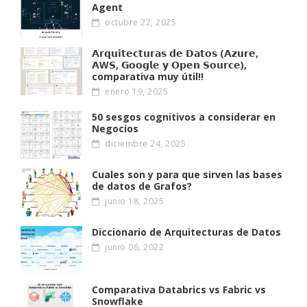
Agent
octubre 22, 2025
𝗔𝗿𝗾𝘂𝗶𝘁𝗲𝗰𝘁𝘂𝗿𝗮𝘀 𝗱𝗲 𝗗𝗮𝘁𝗼𝘀 (𝗔𝘇𝘂𝗿𝗲,
𝗔W𝗦, 𝗚𝗼𝗼𝗴𝗹𝗲 𝘆 𝗢𝗽𝗲𝗻 𝗦𝗼𝘂𝗿𝗰𝗲),
comparativa muy útil!!
enero 19, 2025
50 sesgos cognitivos a considerar en
Negocios
diciembre 24, 2025
Cuales son y para que sirven las bases
de datos de Grafos?
junio 18, 2025
Diccionario de Arquitecturas de Datos
junio 06, 2022
Comparativa Databrics vs Fabric vs
Snowflake