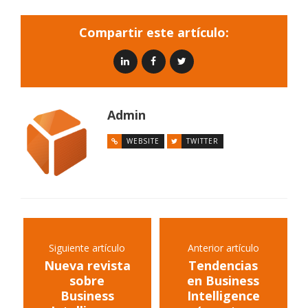
Compartir este artículo:
Admin
WEBSITE
TWITTER
Siguiente artículo
Anterior artículo
Nueva revista
Tendencias
sobre
en Business
Business
Intelligence