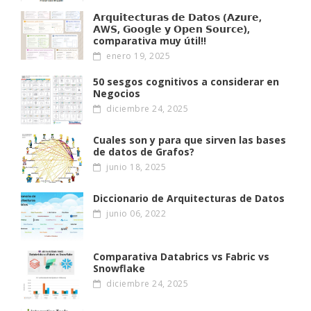
𝗔𝗿𝗾𝘂𝗶𝘁𝗲𝗰𝘁𝘂𝗿𝗮𝘀 𝗱𝗲 𝗗𝗮𝘁𝗼𝘀 (𝗔𝘇𝘂𝗿𝗲,
𝗔W𝗦, 𝗚𝗼𝗼𝗴𝗹𝗲 𝘆 𝗢𝗽𝗲𝗻 𝗦𝗼𝘂𝗿𝗰𝗲),
comparativa muy útil!!
enero 19, 2025
50 sesgos cognitivos a considerar en
Negocios
diciembre 24, 2025
Cuales son y para que sirven las bases
de datos de Grafos?
junio 18, 2025
Diccionario de Arquitecturas de Datos
junio 06, 2022
Comparativa Databrics vs Fabric vs
Snowflake
diciembre 24, 2025