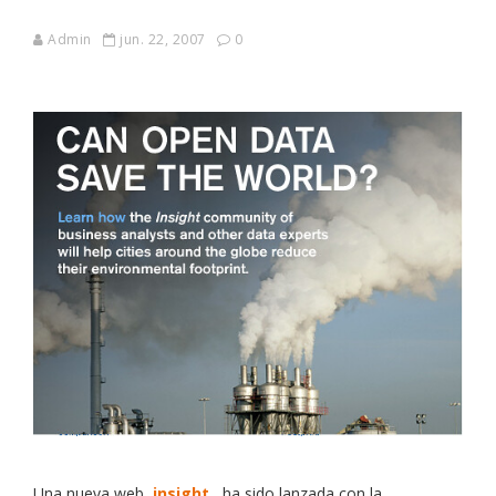
Admin
jun. 22, 2007
0
Una nueva web,
insight
,
ha sido lanzada con la