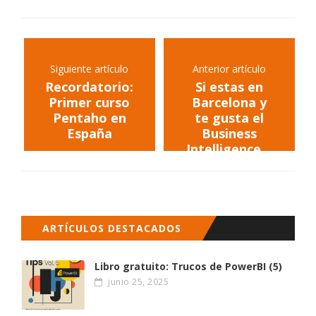
Siguiente artículo
Anterior artículo
Recordatorio:
Si estas en
Primer curso
Barcelona y
Pentaho en
te gusta el
España
Business
Intelligence...
ARTÍCULOS DESTACADOS
Libro gratuito: Trucos de PowerBI (5)
junio 25, 2025