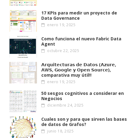
17 KPIs para medir un proyecto de
Data Governance
enero 19, 2025
Como funciona el nuevo Fabric Data
Agent
octubre 22, 2025
𝗔𝗿𝗾𝘂𝗶𝘁𝗲𝗰𝘁𝘂𝗿𝗮𝘀 𝗱𝗲 𝗗𝗮𝘁𝗼𝘀 (𝗔𝘇𝘂𝗿𝗲,
𝗔W𝗦, 𝗚𝗼𝗼𝗴𝗹𝗲 𝘆 𝗢𝗽𝗲𝗻 𝗦𝗼𝘂𝗿𝗰𝗲),
comparativa muy útil!!
enero 19, 2025
50 sesgos cognitivos a considerar en
Negocios
diciembre 24, 2025
Cuales son y para que sirven las bases
de datos de Grafos?
junio 18, 2025