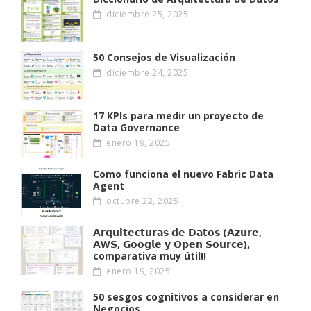
diciembre 25, 2025
50 Consejos de Visualización
diciembre 24, 2025
17 KPIs para medir un proyecto de
Data Governance
enero 19, 2025
Como funciona el nuevo Fabric Data
Agent
octubre 22, 2025
𝗔𝗿𝗾𝘂𝗶𝘁𝗲𝗰𝘁𝘂𝗿𝗮𝘀 𝗱𝗲 𝗗𝗮𝘁𝗼𝘀 (𝗔𝘇𝘂𝗿𝗲,
𝗔W𝗦, 𝗚𝗼𝗼𝗴𝗹𝗲 𝘆 𝗢𝗽𝗲𝗻 𝗦𝗼𝘂𝗿𝗰𝗲),
comparativa muy útil!!
enero 19, 2025
50 sesgos cognitivos a considerar en
Negocios