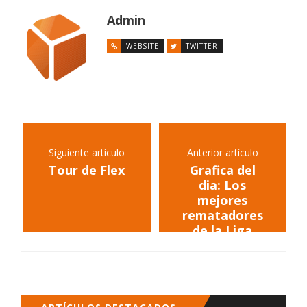
Admin
WEBSITE
TWITTER
Siguiente artículo
Anterior artículo
Tour de Flex
Grafica del
dia: Los
mejores
rematadores
de la Liga