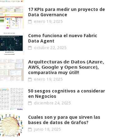
17 KPIs para medir un proyecto de
Data Governance
enero 19, 2025
Como funciona el nuevo Fabric
Data Agent
octubre 22, 2025
𝗔𝗿𝗾𝘂𝗶𝘁𝗲𝗰𝘁𝘂𝗿𝗮𝘀 𝗱𝗲 𝗗𝗮𝘁𝗼𝘀 (𝗔𝘇𝘂𝗿𝗲,
𝗔W𝗦, 𝗚𝗼𝗼𝗴𝗹𝗲 𝘆 𝗢𝗽𝗲𝗻 𝗦𝗼𝘂𝗿𝗰𝗲),
comparativa muy útil!!
enero 19, 2025
50 sesgos cognitivos a considerar
en Negocios
diciembre 24, 2025
Cuales son y para que sirven las
bases de datos de Grafos?
junio 18, 2025