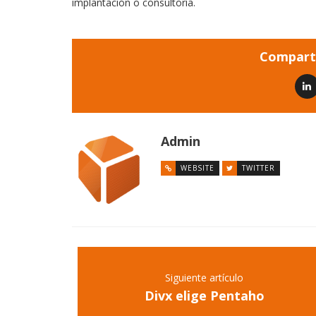
implantación o consultoría.
Comparti
Admin
WEBSITE
TWITTER
Siguiente artículo
Divx elige Pentaho