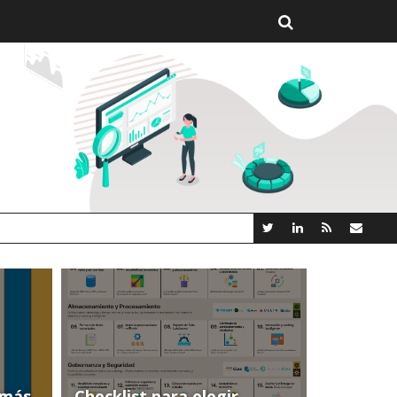
GROOT AI LINCEBI: LA NUEVA PLATAFORMA ANALYT
(más
Checklist para elegir