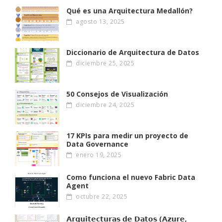
Qué es una Arquitectura Medallón?
agosto 13, 2025
Diccionario de Arquitectura de Datos
diciembre 25, 2025
50 Consejos de Visualización
diciembre 24, 2025
17 KPIs para medir un proyecto de
Data Governance
enero 19, 2025
Como funciona el nuevo Fabric Data
Agent
octubre 22, 2025
𝗔𝗿𝗾𝘂𝗶𝘁𝗲𝗰𝘁𝘂𝗿𝗮𝘀 𝗱𝗲 𝗗𝗮𝘁𝗼𝘀 (𝗔𝘇𝘂𝗿𝗲,