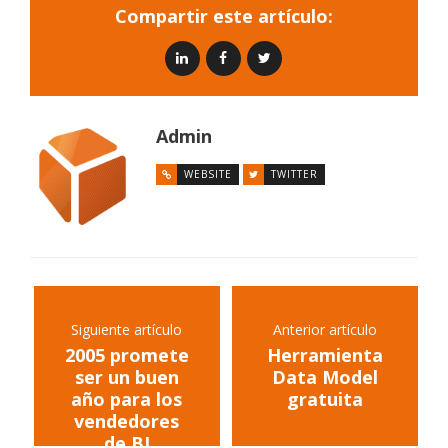
Compartir este artículo:
Admin
WEBSITE
TWITTER
Siguiente artículo
Anterior artículo
2005 promete
Herramienta
ser un buen
Data Model
año para los
gratuita
vendedores
de BI