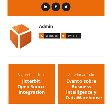
Admin
WEBSITE
TWITTER
Siguiente artículo
Anterior artículo
Jitterbit,
Evento sobre
Open Source
Business
Integration
Intelligence y
DataWarehouse