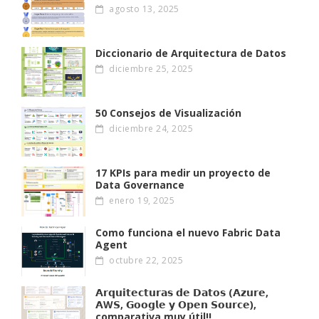
agosto 13, 2025
Diccionario de Arquitectura de Datos
diciembre 25, 2025
50 Consejos de Visualización
diciembre 24, 2025
17 KPIs para medir un proyecto de
Data Governance
enero 19, 2025
Como funciona el nuevo Fabric Data
Agent
octubre 22, 2025
𝗔𝗿𝗾𝘂𝗶𝘁𝗲𝗰𝘁𝘂𝗿𝗮𝘀 𝗱𝗲 𝗗𝗮𝘁𝗼𝘀 (𝗔𝘇𝘂𝗿𝗲,
𝗔W𝗦, 𝗚𝗼𝗼𝗴𝗹𝗲 𝘆 𝗢𝗽𝗲𝗻 𝗦𝗼𝘂𝗿𝗰𝗲),
comparativa muy útil!!