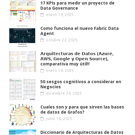
17 KPIs para medir un proyecto de
Data Governance
enero 19, 2025
Como funciona el nuevo Fabric Data
Agent
octubre 22, 2025
𝗔𝗿𝗾𝘂𝗶𝘁𝗲𝗰𝘁𝘂𝗿𝗮𝘀 𝗱𝗲 𝗗𝗮𝘁𝗼𝘀 (𝗔𝘇𝘂𝗿𝗲,
𝗔W𝗦, 𝗚𝗼𝗼𝗴𝗹𝗲 𝘆 𝗢𝗽𝗲𝗻 𝗦𝗼𝘂𝗿𝗰𝗲),
comparativa muy útil!!
enero 19, 2025
50 sesgos cognitivos a considerar en
Negocios
diciembre 24, 2025
Cuales son y para que sirven las bases
de datos de Grafos?
junio 18, 2025
Diccionario de Arquitecturas de Datos