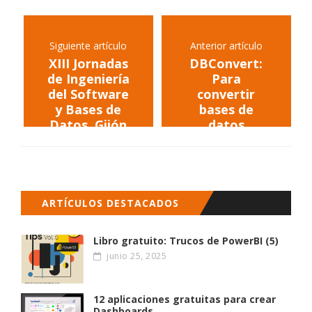
Siguiente artículo
Anterior artículo
XIII Jornadas
DBConvert:
de Ingeniería
Para
del Software
convertir
y Bases de
bases de
Datos, Gijón
datos
ARTÍCULOS DESTACADOS
Libro gratuito: Trucos de PowerBI (5)
junio 25, 2025
12 aplicaciones gratuitas para crear
Dashboards