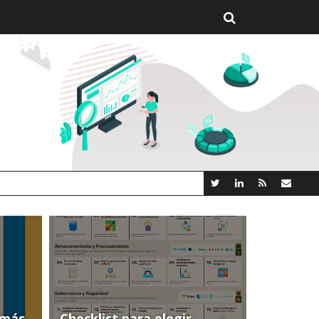
E
(más
Checklist para elegir