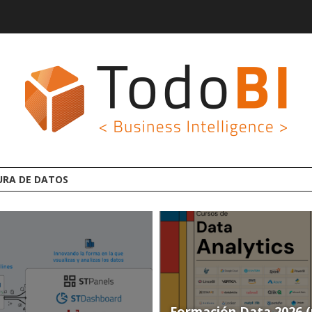
I LINCEBI: LA NUEVA PLATAFORMA ANALYTICS AI OPEN SOURC
Formación Data 2026 