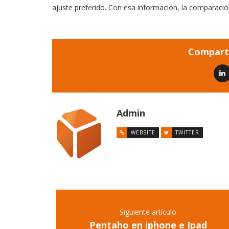
ajuste preferido. Con esa información, la comparación
Comparti
Admin
WEBSITE
TWITTER
Siguiente artículo
Pentaho en iphone e Ipad