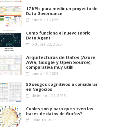
17 KPIs para medir un proyecto de
Data Governance
enero 19, 2025
Como funciona el nuevo Fabric
Data Agent
octubre 22, 2025
𝗔𝗿𝗾𝘂𝗶𝘁𝗲𝗰𝘁𝘂𝗿𝗮𝘀 𝗱𝗲 𝗗𝗮𝘁𝗼𝘀 (𝗔𝘇𝘂𝗿𝗲,
𝗔W𝗦, 𝗚𝗼𝗼𝗴𝗹𝗲 𝘆 𝗢𝗽𝗲𝗻 𝗦𝗼𝘂𝗿𝗰𝗲),
comparativa muy útil!!
enero 19, 2025
50 sesgos cognitivos a considerar
en Negocios
diciembre 24, 2025
Cuales son y para que sirven las
bases de datos de Grafos?
junio 18, 2025