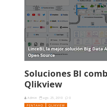
LinceBI, la mejor solución Big Data 
Open Source
Soluciones BI comb
Qlikview
Admin
ago. 25, 2010
0
PENTAHO
QLIKVIEW