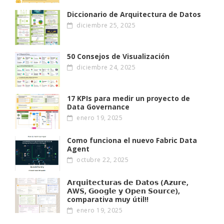
Diccionario de Arquitectura de Datos
diciembre 25, 2025
50 Consejos de Visualización
diciembre 24, 2025
17 KPIs para medir un proyecto de
Data Governance
enero 19, 2025
Como funciona el nuevo Fabric Data
Agent
octubre 22, 2025
𝗔𝗿𝗾𝘂𝗶𝘁𝗲𝗰𝘁𝘂𝗿𝗮𝘀 𝗱𝗲 𝗗𝗮𝘁𝗼𝘀 (𝗔𝘇𝘂𝗿𝗲,
𝗔W𝗦, 𝗚𝗼𝗼𝗴𝗹𝗲 𝘆 𝗢𝗽𝗲𝗻 𝗦𝗼𝘂𝗿𝗰𝗲),
comparativa muy útil!!
enero 19, 2025