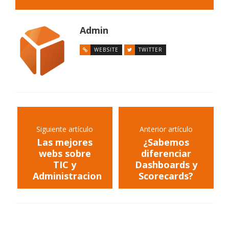
Admin
WEBSITE
TWITTER
Siguiente artículo
Anterior artículo
Las mejores
¿Sabemos
webs sobre
diferenciar
TIC y
Dashboards y
Administracion
Scorecards?