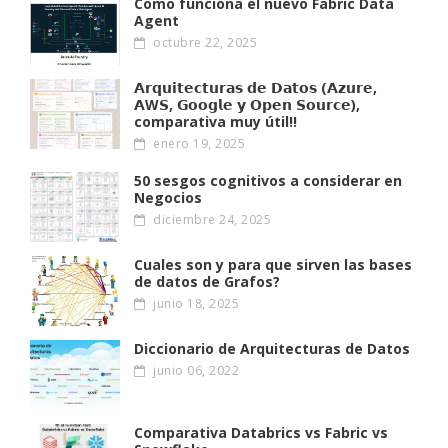
Como funciona el nuevo Fabric Data
Agent
octubre 22, 2025
𝗔𝗿𝗾𝘂𝗶𝘁𝗲𝗰𝘁𝘂𝗿𝗮𝘀 𝗱𝗲 𝗗𝗮𝘁𝗼𝘀 (𝗔𝘇𝘂𝗿𝗲,
𝗔W𝗦, 𝗚𝗼𝗼𝗴𝗹𝗲 𝘆 𝗢𝗽𝗲𝗻 𝗦𝗼𝘂𝗿𝗰𝗲),
comparativa muy útil!!
enero 19, 2025
50 sesgos cognitivos a considerar en
Negocios
diciembre 24, 2025
Cuales son y para que sirven las bases
de datos de Grafos?
junio 18, 2025
Diccionario de Arquitecturas de Datos
junio 06, 2022
Comparativa Databrics vs Fabric vs