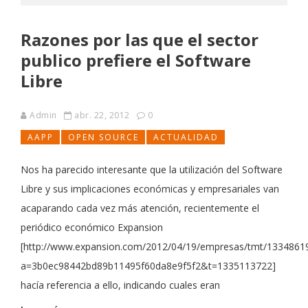
Razones por las que el sector
publico prefiere el Software
Libre
Admin
abr. 22, 2012
0
AAPP
OPEN SOURCE
ACTUALIDAD
Nos ha parecido interesante que la utilización del Software
Libre y sus implicaciones económicas y empresariales van
acaparando cada vez más atención, recientemente el
periódico económico Expansion
[http://www.expansion.com/2012/04/19/empresas/tmt/1334861
a=3b0ec98442bd89b11495f60da8e9f5f2&t=1335113722]
hacía referencia a ello, indicando cuales eran