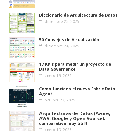
Diccionario de Arquitectura de Datos
diciembre 25, 2025
50 Consejos de Visualización
diciembre 24, 2025
17 KPIs para medir un proyecto de
Data Governance
enero 19, 2025
Como funciona el nuevo Fabric Data
Agent
octubre 22, 2025
𝗔𝗿𝗾𝘂𝗶𝘁𝗲𝗰𝘁𝘂𝗿𝗮𝘀 𝗱𝗲 𝗗𝗮𝘁𝗼𝘀 (𝗔𝘇𝘂𝗿𝗲,
𝗔W𝗦, 𝗚𝗼𝗼𝗴𝗹𝗲 𝘆 𝗢𝗽𝗲𝗻 𝗦𝗼𝘂𝗿𝗰𝗲),
comparativa muy útil!!
enero 19, 2025