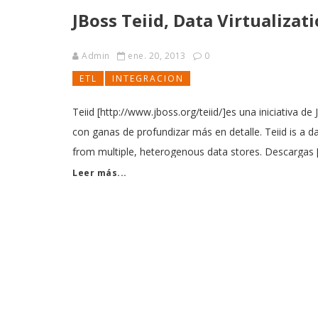
JBoss Teiid, Data Virtualizat
Admin
ene. 20, 2013
0
ETL
INTEGRACION
Teiid [http://www.jboss.org/teiid/]es una iniciativa 
con ganas de profundizar más en detalle. Teiid is a da
from multiple, heterogenous data stores. Descargas 
Leer más...