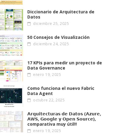
Diccionario de Arquitectura de
Datos
diciembre 25, 2025
50 Consejos de Visualización
diciembre 24, 2025
17 KPIs para medir un proyecto de
Data Governance
enero 19, 2025
Como funciona el nuevo Fabric
Data Agent
octubre 22, 2025
𝗔𝗿𝗾𝘂𝗶𝘁𝗲𝗰𝘁𝘂𝗿𝗮𝘀 𝗱𝗲 𝗗𝗮𝘁𝗼𝘀 (𝗔𝘇𝘂𝗿𝗲,
𝗔W𝗦, 𝗚𝗼𝗼𝗴𝗹𝗲 𝘆 𝗢𝗽𝗲𝗻 𝗦𝗼𝘂𝗿𝗰𝗲),
comparativa muy útil!!
enero 19, 2025