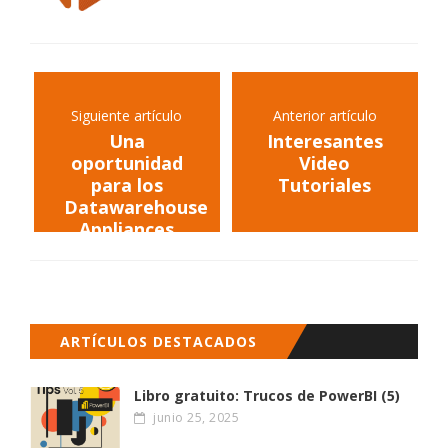
Siguiente artículo
Anterior artículo
Una
Interesantes
oportunidad
Video
para los
Tutoriales
Datawarehouse
Appliances
ARTÍCULOS DESTACADOS
Libro gratuito: Trucos de PowerBI (5)
junio 25, 2025