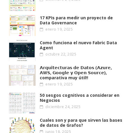
17 KPIs para medir un proyecto de
Data Governance
enero 19, 2025
Como funciona el nuevo Fabric Data
Agent
octubre 22, 2025
𝗔𝗿𝗾𝘂𝗶𝘁𝗲𝗰𝘁𝘂𝗿𝗮𝘀 𝗱𝗲 𝗗𝗮𝘁𝗼𝘀 (𝗔𝘇𝘂𝗿𝗲,
𝗔W𝗦, 𝗚𝗼𝗼𝗴𝗹𝗲 𝘆 𝗢𝗽𝗲𝗻 𝗦𝗼𝘂𝗿𝗰𝗲),
comparativa muy útil!!
enero 19, 2025
50 sesgos cognitivos a considerar en
Negocios
diciembre 24, 2025
Cuales son y para que sirven las bases
de datos de Grafos?
junio 18, 2025